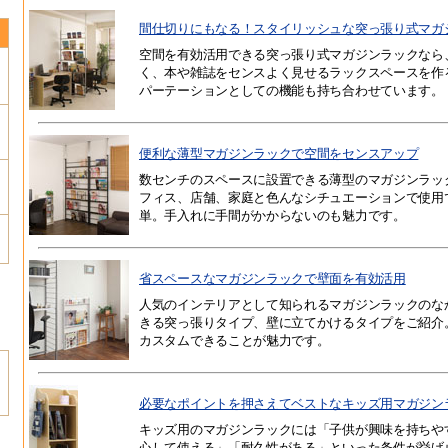
間仕切りにもなる！スタイリッシュな突っ張り式マガ
空間を有効活用できる突っ張り式マガジンラックなら
く、本や雑誌をセンスよく見せるラックスペースを作
パーテーションとしての機能も持ち合わせています。
便利な薄型マガジンラックで空間をセンスアップ
数センチのスペースに設置できる薄型のマガジンラッ
フィス、店舗、家庭と色んなシチュエーションで使用
単。手入れに手間がかからないのも魅力です。
省スペースなマガジンラックで壁面を有効活用
人気のインテリアとして知られるマガジンラックのな
きる突っ張りタイプ、壁に立てかけるタイプをご紹介
カスタムできることが魅力です。
必要なポイントを押さえてベストなキッズ用マガジン
キッズ用のマガジンラックには「子供が興味を持ちや
心して使える」「耐久性がある」といった条件が挙げ