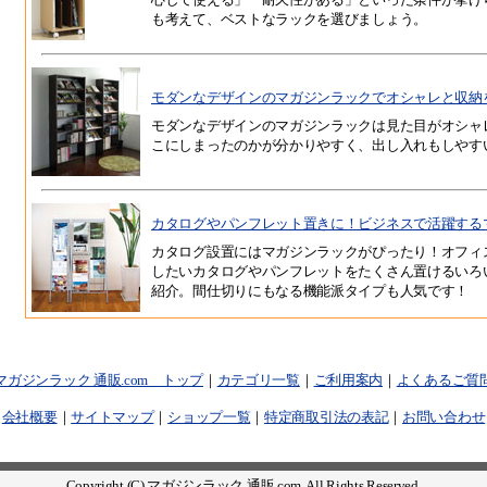
も考えて、ベストなラックを選びましょう。
モダンなデザインのマガジンラックでオシャレと収納
モダンなデザインのマガジンラックは見た目がオシャ
こにしまったのかが分かりやすく、出し入れもしやす
カタログやパンフレット置きに！ビジネスで活躍する
カタログ設置にはマガジンラックがぴったり！オフィ
したいカタログやパンフレットをたくさん置けるいろ
紹介。間仕切りにもなる機能派タイプも人気です！
マガジンラック 通販.com トップ
｜
カテゴリ一覧
｜
ご利用案内
｜
よくあるご質
｜
会社概要
｜
サイトマップ
｜
ショップ一覧
｜
特定商取引法の表記
｜
お問い合わせ
Copyright (C) マガジンラック 通販.com. All Rights Reserved.