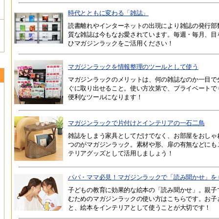
時代とともに変わる「雑誌」
読書離れやインターネットの出現により雑誌の発行部
質な雑誌は今もなお愛されています。毎週・毎月、目
ひマガジンラックをご活用ください！
マガジンラックを情報整理のツールとして使う
マガジンラックのメリットは、何の雑誌なのか一目で
ぐに取り出せること。使い方次第で、プライベートで
便利なツールになります！
マガジンラックで片付けとインテリアの一石二鳥
雑誌をしまう家具としてだけでなく、お部屋をおしゃ
つのがマガジンラック。素材や形、扉の有無などにも
テリアグッズとして活用しましょう！
パパ・ママ必見！マガジンラックで「読み聞かせ」を
子どもの教育に効果的な絵本の「読み聞かせ」。親子
むためのマガジンラックの使い方はこちらです。お子
と、絵本をインテリアとして使うことが大切です！