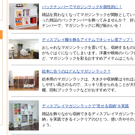
バックナンバーでマガジンラックを個性的に！
雑誌を買わなくなってマガジンラックが閑散としてい
った雑誌のバックナンバーを飾ってみませんか？ 好
ナンバーで、マガジンラックに再び賑わいを！
ディスプレイ棚を飾るアイテムでオシャレ度アップ！
おしゃれなマガジンラックを置いても、収納するもの
がちぐはぐになってしまいます。洋書や映画のパンフ
ど、マガジンラックを彩るおすすめアイテムはこちら
絵本に合うのはどんなマガジンラック？
絵本用のマガジンラックは、大きさや収納量はそれほ
しやすい高さのもので、スッキリ見せられることが大
棚、回転ブックラックなどがおすすめです。
ディスプレイマガジンラックで"見せる収納"を実践
雑誌を飾りながら収納できるディスプレイマガジンラ
納」を実践できるインテリアのひとつ。使い方やその
ょう。