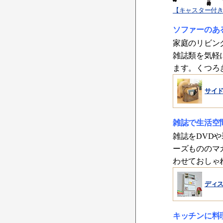
【キャスター付
ソファーのあ
家庭のリビン
雑誌類を気軽
ます。くつろ
サイ
雑誌で生活空
雑誌をDVD
ーズもののマ
わせておしゃ
ディ
キッチンに料