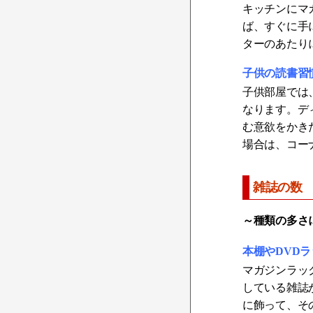
キッチンにマ
ば、すぐに手
ターのあたり
子供の読書習
子供部屋では
なります。デ
む意欲をかき
場合は、コー
雑誌の数
～種類の多さ
本棚やDVD
マガジンラッ
している雑誌
に飾って、そ