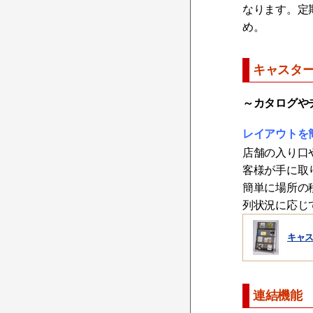
なります。定
め。
キャスタ
～カタログや
レイアウトを
店舗の入り口
客様が手に取
簡単に場所の
列状況に応じ
キャ
連結機能