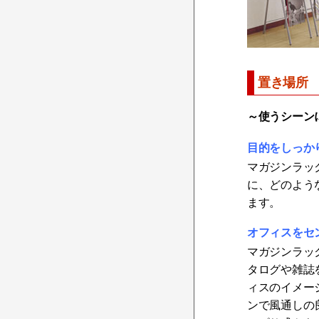
置き場所
～使うシーン
目的をしっか
マガジンラッ
に、どのよう
ます。
オフィスをセ
マガジンラッ
タログや雑誌
ィスのイメー
ンで風通しの