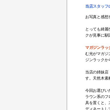
当店スタッフ
お写真と感想
とっても綺麗
クが見事に馴
マガジンラッ
む光がマガジ
ジンラックか
当店の姉妹店
す。天然木素
今回お選びい
ラウン系のフ
具を置くと、
ディネートし