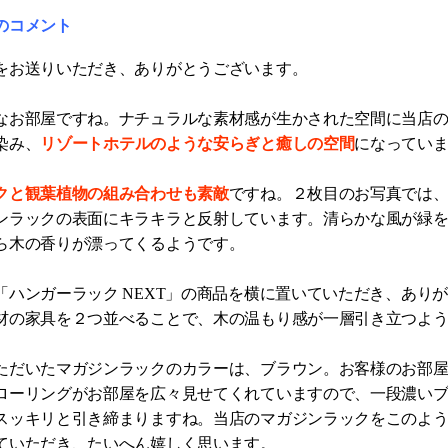
のコメント
をお送りいただき、ありがとうございます。
なお部屋ですね。ナチュラルな素材感が生かされた空間に当店
リゾートホテルのような安らぎと癒しの空間
染み、
になってい
クと観葉植物の組み合わせも素敵
ですね。２枚目のお写真では
ンラックの表面にキラキラと反射しています。清らかな風が緑
ら木の香りが漂ってくるようです。
「ハンガーラック NEXT」の商品を横に置いていただき、あり
材の家具を２つ並べることで、木の温もり感が一層引き立つよ
ただいたマガジンラックのカラーは、ブラウン。お客様のお部
ローリングがお部屋を広々見せてくれていますので、一段濃い
スッキリと引き締まりますね。当店のマガジンラックをこのよ
ていただき、たいへん嬉しく思います。