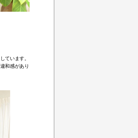
用
用しています。
も違和感があり