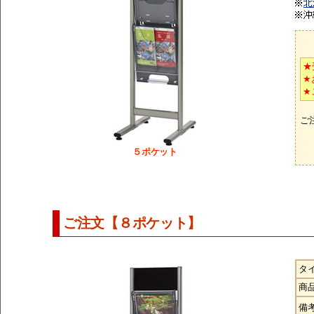
★
★
★
ご
５ポケット
ご注文【８ポケット】
タ
商
備