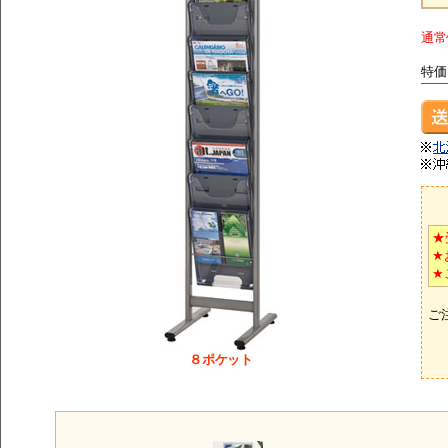
通常
特価
★
★
★
ご
８ポケット