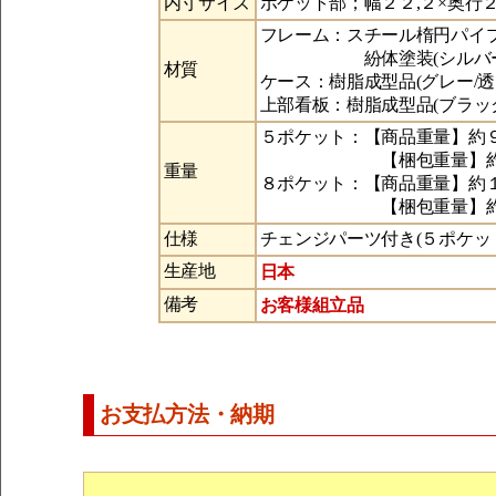
内寸サイズ
ポケット部；幅２２,２×奥行２,
フレーム：スチール楕円パイ
紛体塗装(シルバーメ
材質
ケース：樹脂成型品(グレー/透
上部看板：樹脂成型品(ブラッ
５ポケット：【商品重量】約９
【梱包重量】約９,
重量
８ポケット：【商品重量】約１
【梱包重量】約１
仕様
チェンジパーツ付き(５ポケッ
日本
生産地
お客様組立品
備考
お支払方法・納期